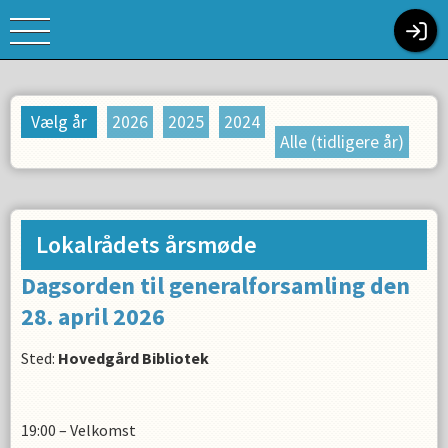
Vælg år
2026
2025
2024
Alle (tidligere år)
Lokalrådets årsmøde
Dagsorden til generalforsamling den
28. april 2026
Sted:
Hovedgård Bibliotek
19:00 – Velkomst